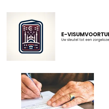
Ga
naar
inhoud
(druk
E-VISUMVOORTUR
op
Uw sleutel tot een zorgeloze 
Enter)