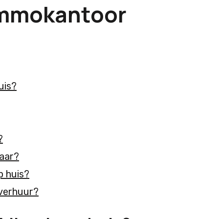
immokantoor
uis?
?
laar?
p huis?
 verhuur?