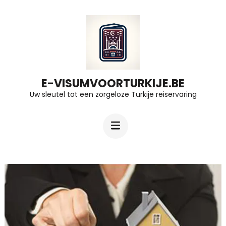
Ga
naar
inhoud
(druk
op
E-VISUMVOORTURKIJE.BE
Uw sleutel tot een zorgeloze Turkije reiservaring
Enter)