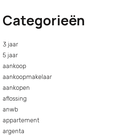
Categorieën
3 jaar
5 jaar
aankoop
aankoopmakelaar
aankopen
aflossing
anwb
appartement
argenta