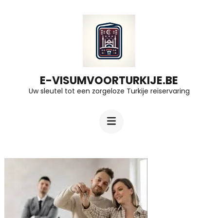
Ga
naar
inhoud
(druk
op
E-VISUMVOORTURKIJE.BE
Uw sleutel tot een zorgeloze Turkije reiservaring
Enter)