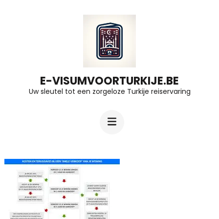
Ga
naar
inhoud
(druk
op
E-VISUMVOORTURKIJE.BE
Uw sleutel tot een zorgeloze Turkije reiservaring
Enter)