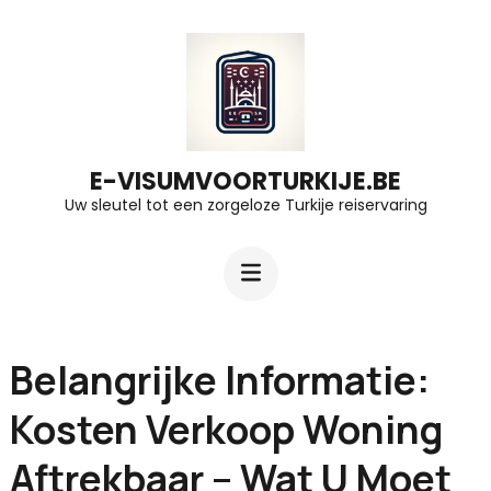
Ga
naar
inhoud
(druk
op
E-VISUMVOORTURKIJE.BE
Uw sleutel tot een zorgeloze Turkije reiservaring
Enter)
Belangrijke Informatie:
Kosten Verkoop Woning
Aftrekbaar – Wat U Moet