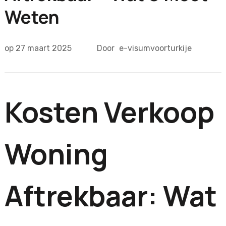
Weten
op
27 maart 2025
Door
e-visumvoorturkije
Kosten Verkoop
Woning
Aftrekbaar: Wat